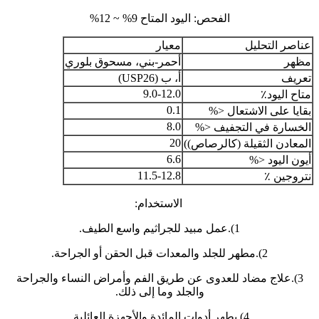
الفحص: اليود المتاح 9% ~ 12%
عناصر التحليل
معيار
مظهر
أحمر-بني، مسحوق بلوري
تعريف
أ، ب (USP26)
9.0-12.0
متاح اليود٪
0.1
بقايا على الاشتعال <%
8.0
الخسارة في التجفيف <%
20
المعادن الثقيلة (كالرصاص))
6.6
أيون اليود <%
11.5-12.8
نتروجين ٪
الاستخدام:
1).عمل مبيد للجراثيم واسع الطيف.
2).مطهر للجلد والمعدات قبل الحقن أو الجراحة.
3).علاج مضاد للعدوى عن طريق الفم وأمراض النساء والجراحة
والجلد وما إلى ذلك.
4).يطهر أدوات المائدة والأجهزة العائلية.