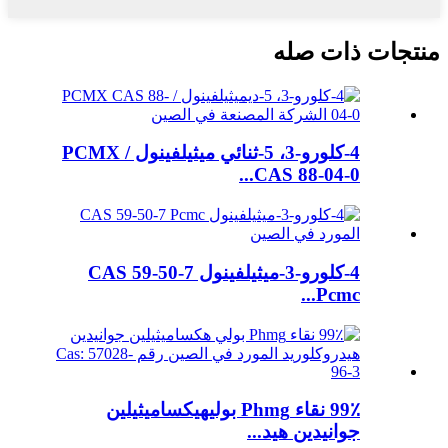
منتجات ذات صله
4-كلورو-3، 5-ثنائي ميثيلفينول / PCMX
CAS 88-04-0...
4-كلورو-3-ميثيلفينول CAS 59-50-7
Pcmc...
99٪ نقاء Phmg بوليهيكساميثيلين
جوانيدين هيد...