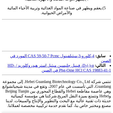
5).يعقم ويطهر في صناعة المواد الغذائية وتربية الأحياء المائية
والأمراض الحيوانية.
سابق:
4-كلورو-3-ميثيلفينول CAS 59-50-7 Pcmc المورد في
الصين
التالي:
D-(-)-α- فينيل جليسين ميثيل استر هيدروكلوريد / HD-
Phg-Ome HCl CAS 19883-41-1 في الصين
تنتمي شركة Hebei Guanlang Biotechnology Co., Ltd. إلى مجموعة
Guanlang، التي تأسست في عام 2007، وتقع في مدينة شيجياتشوانغ
وهي عاصمة مقاطعة Hebei والقطاع المحوري بين Beijing Tianjin
وHebei وتتمتع بميزة النقل المريح.شركتنا هي مؤسسة كيميائية
حديثة ذات تقنية عالية مع البحث والتطوير والإنتاج والمبيعات. لدينا
مصنع ومختبر خاص بنا، كما نقدم خدمة تركيبية مخصصة لعملائنا.