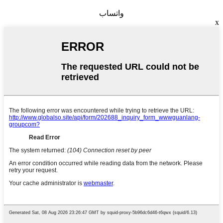
واتساب
x