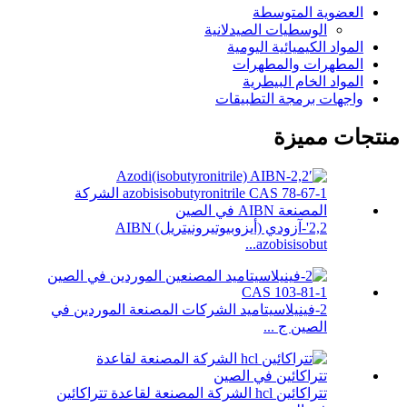
العضوية المتوسطة
الوسطيات الصيدلانية
المواد الكيميائية اليومية
المطهرات والمطهرات
المواد الخام البيطرية
واجهات برمجة التطبيقات
منتجات مميزة
2,2'-آزودي (أيزوبيوتيرونيتريل) AIBN
azobisisobut...
2-فينيلاسيتاميد الشركات المصنعة الموردين في
الصين ج ...
تتراكائين hcl الشركة المصنعة لقاعدة تتراكائين