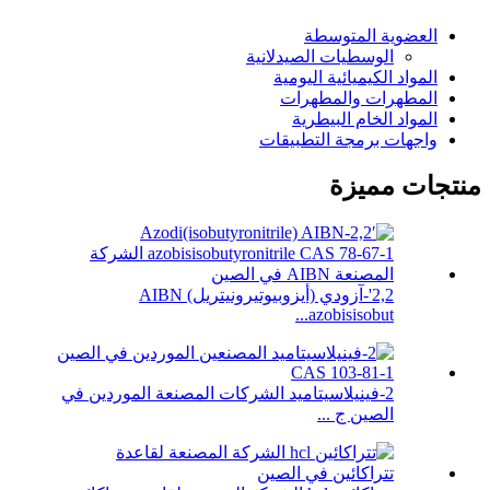
العضوية المتوسطة
الوسطيات الصيدلانية
المواد الكيميائية اليومية
المطهرات والمطهرات
المواد الخام البيطرية
واجهات برمجة التطبيقات
منتجات مميزة
2,2'-آزودي (أيزوبيوتيرونيتريل) AIBN
azobisisobut...
2-فينيلاسيتاميد الشركات المصنعة الموردين في
الصين ج ...