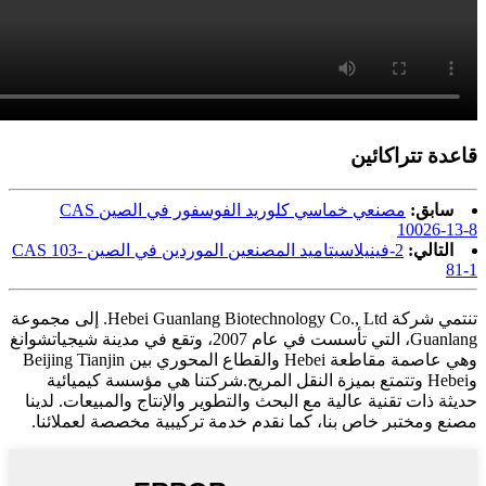
قاعدة تتراكائين
سابق:
مصنعي خماسي كلوريد الفوسفور في الصين CAS
10026-13-8
التالي:
2-فينيلاسيتاميد المصنعين الموردين في الصين CAS 103-
81-1
تنتمي شركة Hebei Guanlang Biotechnology Co., Ltd. إلى مجموعة
Guanlang، التي تأسست في عام 2007، وتقع في مدينة شيجياتشوانغ
وهي عاصمة مقاطعة Hebei والقطاع المحوري بين Beijing Tianjin
وHebei وتتمتع بميزة النقل المريح.شركتنا هي مؤسسة كيميائية
حديثة ذات تقنية عالية مع البحث والتطوير والإنتاج والمبيعات. لدينا
مصنع ومختبر خاص بنا، كما نقدم خدمة تركيبية مخصصة لعملائنا.