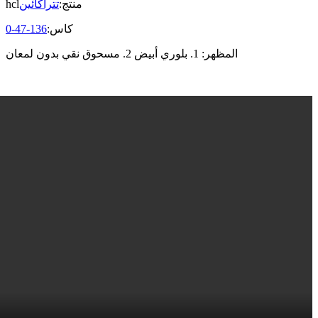
منتج:
تتراكائين
hcl
كاس:
136-47-0
المظهر: 1. بلوري أبيض 2. مسحوق نقي بدون لمعان