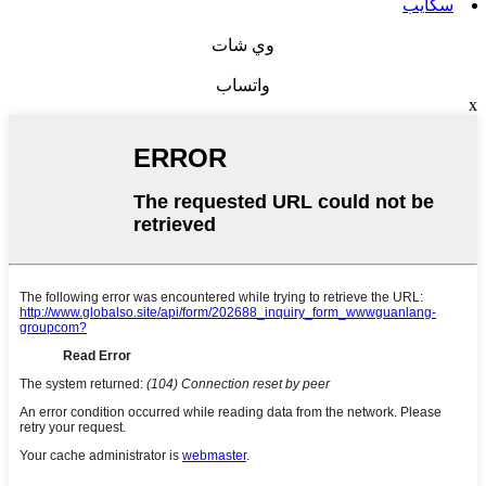
سكايب
وي شات
واتساب
x