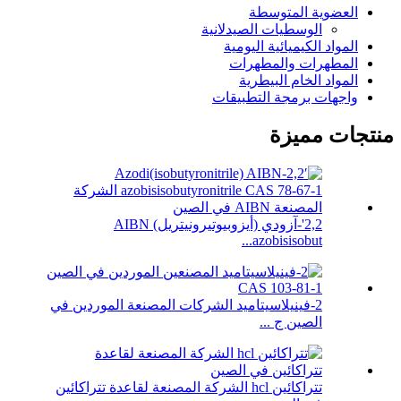
العضوية المتوسطة
الوسطيات الصيدلانية
المواد الكيميائية اليومية
المطهرات والمطهرات
المواد الخام البيطرية
واجهات برمجة التطبيقات
منتجات مميزة
2,2'-آزودي (أيزوبيوتيرونيتريل) AIBN
azobisisobut...
2-فينيلاسيتاميد الشركات المصنعة الموردين في
الصين ج ...
تتراكائين hcl الشركة المصنعة لقاعدة تتراكائين