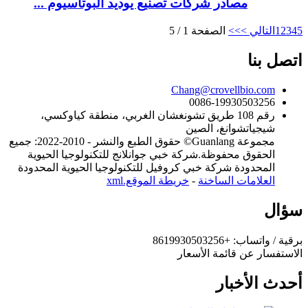
مصادر شركات تصنيع يوديد البوتاسيوم ...
5
4
3
2
1
التالي >
>>
الصفحة 1 / 5
اتصل بنا
Chang@crovellbio.com
0086-19930503256
رقم 108 طريق تشونغشان الغربي، منطقة كياوكسي،
شيجياتشوانغ، الصين
مجموعة Guanlang© حقوق الطبع والنشر - 2010-2022: جميع
الحقوق محفوظة.شركة خبي جوانلانج للتكنولوجيا الحيوية
المحدودة شركة خبي كروفيل للتكنولوجيا الحيوية المحدودة
العلامات الساخنة
-
خريطة الموقع.xml
سؤال
برقية / واتساب: +8619930503256
الاستفسار عن قائمة الأسعار
أحدث الأخبار