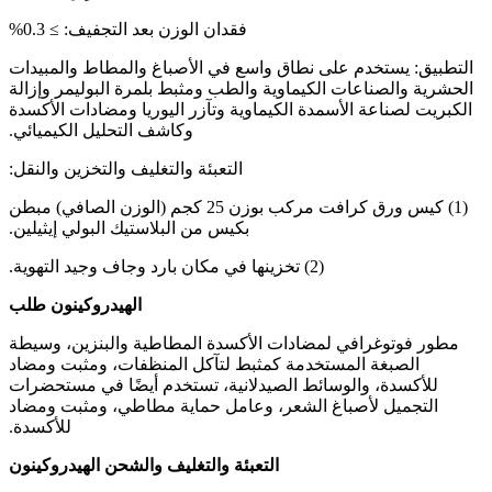
فقدان الوزن بعد التجفيف: ≥ 0.3%
التطبيق: يستخدم على نطاق واسع في الأصباغ والمطاط والمبيدات
الحشرية والصناعات الكيماوية والطب ومثبط بلمرة البوليمر وإزالة
الكبريت لصناعة الأسمدة الكيماوية وتآزر اليوريا ومضادات الأكسدة
وكاشف التحليل الكيميائي.
التعبئة والتغليف والتخزين والنقل:
(1) كيس ورق كرافت مركب بوزن 25 كجم (الوزن الصافي) مبطن
بكيس من البلاستيك البولي إيثيلين.
(2) تخزينها في مكان بارد وجاف وجيد التهوية.
الهيدروكينون
طلب
مطور فوتوغرافي لمضادات الأكسدة المطاطية والبنزين، وسيطة
الصبغة المستخدمة كمثبط لتآكل المنظفات، ومثبت ومضاد
للأكسدة، والوسائط الصيدلانية، تستخدم أيضًا في مستحضرات
التجميل لأصباغ الشعر، وعامل حماية مطاطي، ومثبت ومضاد
للأكسدة.
التعبئة والتغليف والشحن الهيدروكينون