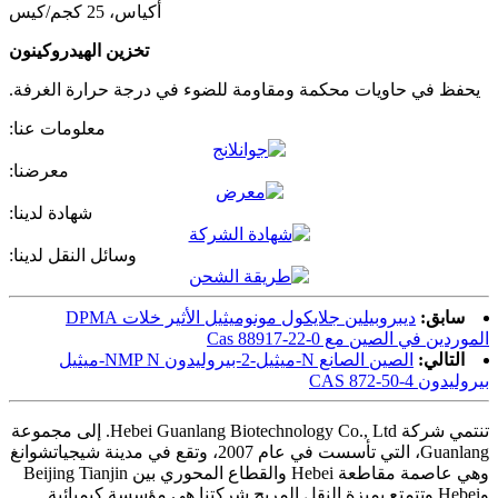
أكياس، 25 كجم/كيس
تخزين الهيدروكينون
يحفظ في حاويات محكمة ومقاومة للضوء في درجة حرارة الغرفة.
معلومات عنا:
معرضنا:
شهادة لدينا:
وسائل النقل لدينا:
سابق:
ديبروبيلين جلايكول مونوميثيل الأثير خلات DPMA
الموردين في الصين مع Cas 88917-22-0
التالي:
الصين الصانع N-ميثيل-2-بيروليدون NMP N-ميثيل
بيروليدون CAS 872-50-4
تنتمي شركة Hebei Guanlang Biotechnology Co., Ltd. إلى مجموعة
Guanlang، التي تأسست في عام 2007، وتقع في مدينة شيجياتشوانغ
وهي عاصمة مقاطعة Hebei والقطاع المحوري بين Beijing Tianjin
وHebei وتتمتع بميزة النقل المريح.شركتنا هي مؤسسة كيميائية