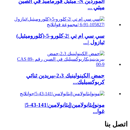
الموردين N- ميثيل فورماميد في الصين
ميثي ...
سي سي ام تي |2-كلورو-5-(كلوروميثيل)
ثيازول |...
حمض الكينولينيك 2،3-بيريدين ثنائي
كربوكسيليك...
مونوإيثانولامين|إيثانولامين|141-43-5|
غوا...
اتصل بنا