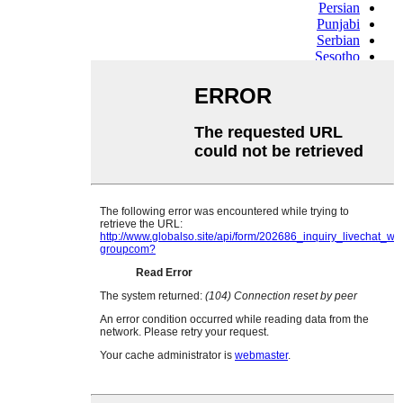
Persian
Punjabi
Serbian
Sesotho
Sinhala
Slovak
Slovenian
Somali
Samoan
Scots Gaelic
Shona
Sindhi
Sundanese
Swahili
Tajik
Tamil
Telugu
Thai
Ukrainian
Urdu
Uzbek
Vietnamese
Welsh
Xhosa
Yiddish