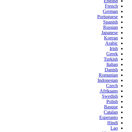
English
French
German
Portuguese
Spanish
Russian
Japanese
Korean
Arabic
Irish
Greek
Turkish
Italian
Danish
Romanian
Indonesian
Czech
Afrikaans
Swedish
Polish
Basque
Catalan
Esperanto
Hindi
Lao