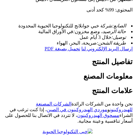
المحتوى: 99% كحد أدنى
الصانع:
شركة خبي جوانلانج للتكنولوجيا الحيوية المحدودة
حالة الرصيد، وضع مخزون:
في الأوراق المالية
توصيل:
خلال 3 أيام عمل
طريقة الشحن:
صريحة، البحر، الهواء
إرسال البريد الإلكتروني لنا
تحميل بصيغة PDF
تفاصيل المنتج
معلومات المصنع
علامات المنتج
نحن واحدة من الشركات الرائدة
الشركات المصنعة
للهيدروكينون
و
موردي الهيدروكينون في الصين
، إذا كنت ترغب في
الشراء
مسحوق الهيدروكينون
، لا تتردد في الاتصال بنا للحصول على
أسعار تنافسية وعينة مجانية.