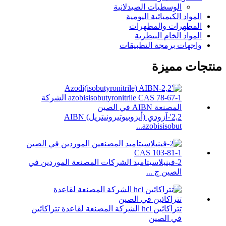
الوسطيات الصيدلانية
المواد الكيميائية اليومية
المطهرات والمطهرات
المواد الخام البيطرية
واجهات برمجة التطبيقات
منتجات مميزة
2,2'-آزودي (أيزوبيوتيرونيتريل) AIBN
azobisisobut...
2-فينيلاسيتاميد الشركات المصنعة الموردين في
الصين ج ...
تتراكائين hcl الشركة المصنعة لقاعدة تتراكائين
في الصين