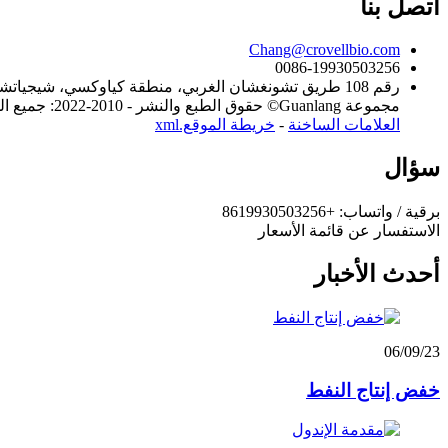
اتصل بنا
Chang@crovellbio.com
0086-19930503256
رقم 108 طريق تشونغشان الغربي، منطقة كياوكسي، شيجياتشوانغ، الصين
مجموعة Guanlang© حقوق الطبع والنشر - 2010-2022: جميع الحقوق محفوظة.شركة خبي جوانلانج للتكنولوجيا الحيوية المحدودة شركة خبي كروفيل للتكنولوجيا الحيوية المحدودة
العلامات الساخنة
-
خريطة الموقع.xml
سؤال
برقية / واتساب: +8619930503256
الاستفسار عن قائمة الأسعار
أحدث الأخبار
06/09/23
خفض إنتاج النفط