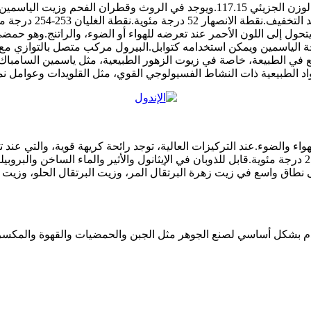
الإندول، المعروف أيضًا باسم "أزايندين".الصيغة الجزيئية هي C8H7N.الوزن الجزيئي 5
لوحة.هناك رائحة برازي
 ويتحول إلى اللون الأحمر عند تعرضه للهواء أو الضوء، والراتنج.وهو حمض
وي المحلول المخفف للغاية من Chemicalbook على رائحة الياسمين ويمكن استخدامه كتوابل.البيرول
 في الطبيعة، خاصة في زيوت الزهور الطبيعية، مثل ياسمين السامباك، وز
عية ذات النشاط الفسيولوجي القوي، مثل القلويدات وعوامل نمو النبات، ه
والياسمين.نقطة الانصهار 52 ~ 53 درجة مئوية، نقطة الغليان 253 ~ 254 درجة مئوية.قابل للذوبان في الإيثان
ى نطاق واسع في زيت زهرة البرتقال المر، وزيت البرتقال الحلو، وزي
لأكل.يستخدم بشكل أساسي لصنع الجوهر مثل الجبن والحمضيات والقهوة والمك