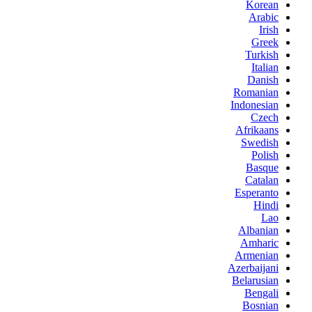
Korean
Arabic
Irish
Greek
Turkish
Italian
Danish
Romanian
Indonesian
Czech
Afrikaans
Swedish
Polish
Basque
Catalan
Esperanto
Hindi
Lao
Albanian
Amharic
Armenian
Azerbaijani
Belarusian
Bengali
Bosnian