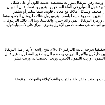
117.1.ويوجد في الروث وقطران الفحم وزيت الياسمين وزيت زهر البرتقال.بلورات مفصصة عديمة اللون أو على شكل
ة قوية، والمنتج النقي له رائحة زهرية طازجة بعد التخفيف.نقطة الانصهار 52 درجة مئوية.نقطة الغليان 253-254 درجة مئوية.قابل للذوبان في الماء الساخن والبنزين والنفط، قابل للذوبان
ي ضعيف ويشكل أملاحًا مع معادن قلوية، بينما يتبلمر أو يتبلمر
 مركب متصل بالتوازي مع البنزين.المعروف أيضا باسم البنزوبيرول.هناك طريقتان للجمع، وهما
هرة البرتقال المر، والنرجس، والفانيليا، وما إلى ذلك. التربتوفان،
ي مشتقات من الإندول.يحتوي البراز على 3-ميثيليندول.
رقاقة بيضاء إلى صفراء لامعة تشبه البلورة تصبح داكنة عند تعرضها للهواء والضوء.عند التركيزات العالية، توجد رائحة كريهة قوية، والتي عند تخفيفها بدرجة عالية (التركيز <0.1%)، تنتج رائحة الأزهار مثل البرتقال
ول والأثير والماء الساخن والبروبيلين جليكول والأثير البترولي ومعظم الزيوت غير المتطايرة، غير قابل
ت الليمون، وزيت الليمون الأبيض، وزيت الحمضيات، وزيت قشر
سرات والعنب والفراولة والتوت والشوكولاتة والفواكه المتنوعة