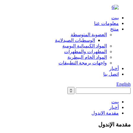
بيت
معلومات عنا
منتج
العضوية المتوسطة
الوسطيات الصيدلانية
المواد الكيميائية اليومية
المطهرات والمطهرات
المواد الخام البيطرية
واجهات برمجة التطبيقات
أخبار
اتصل بنا
English
بيت
أخبار
مقدمة الإندول
مقدمة الإندول