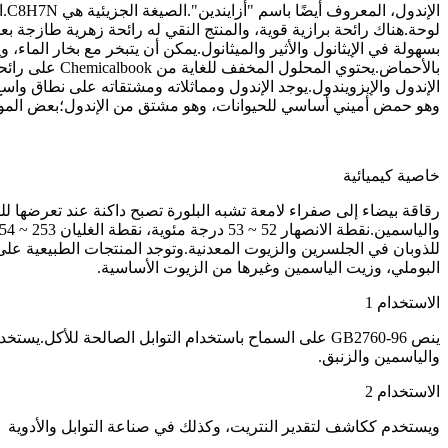
بسهولة في الإيثانول والأثير والميثانول.يمكن أن يتبخر مع بخار الماء،
بالأحماض.يحت
الإندول والإيزويندول.يوجد الإندول ومماثلاته ومشتقاته على نطاق واسع
وهو حمض أميني أساسي للحيوانات، وهو مشتق من الإندول؛بعض المواد الطبي
خاصية كيميائية
للذوبان في الجلسرين والزيوت المعدنية.وتوجد المنتجات الطبيعية عل
البوملي، وزيت الياسمين وغيرها من الزيوت الأساسية.
الاستخدام 1
ينص GB2760-96 على السماح باستخدام التوابل الصالحة ل
والياسمين والزنبق.
الاستخدام 2
ويستخدم ككاشف لتقدير النتريت، وكذلك في صناعة التوابل والأدوية